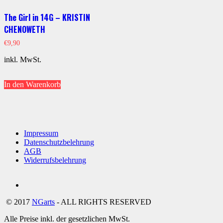
The Girl in 14G – KRISTIN
CHENOWETH
€
9,90
inkl. MwSt.
In den Warenkorb
Impressum
Datenschutzbelehrung
AGB
Widerrufsbelehrung
Social
youtube
© 2017
NGarts
- ALL RIGHTS RESERVED
Media
Alle Preise inkl. der gesetzlichen MwSt.