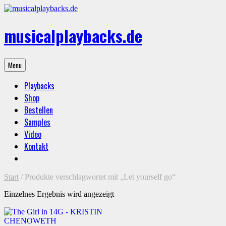
Skip
to
content
musicalplaybacks.de
professional
Menu
backing
tracks
Playbacks
Shop
Bestellen
Samples
Video
Kontakt
Start
/ Produkte verschlagwortet mit „Let yourself go“
Einzelnes Ergebnis wird angezeigt