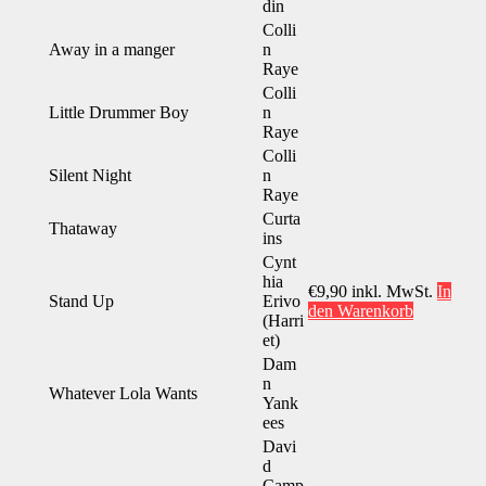
din
Colli
Away in a manger
n
Raye
Colli
Little Drummer Boy
n
Raye
Colli
Silent Night
n
Raye
Curta
Thataway
ins
Cynt
hia
€
9,90
inkl. MwSt.
In
Stand Up
Erivo
den Warenkorb
(Harri
et)
Dam
n
Whatever Lola Wants
Yank
ees
Davi
d
Camp