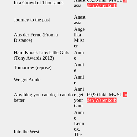
In a Crowd of Thousands
asia
den Warenkorb
Anast
Journey to the past
asia
Ange
Aus der Ferne (From a
lika
Distance)
Milst
er
Hard Knock Life/Little Girls
Anni
(Tony Awards 2013)
e
Anni
Tomorrow (reprise)
e
Anni
We got Annie
e
Anni
Anything you can do, I can do
e get
€
9,90
inkl. MwSt.
In
better
your
den Warenkorb
Gun
Anni
e
Lenn
ox,
Into the West
The