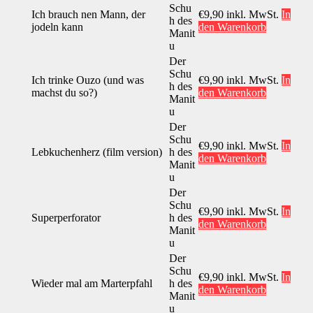
Schu
Ich brauch nen Mann, der
€
9,90
inkl. MwSt.
In
h des
jodeln kann
den Warenkorb
Manit
u
Der
Schu
Ich trinke Ouzo (und was
€
9,90
inkl. MwSt.
In
h des
machst du so?)
den Warenkorb
Manit
u
Der
Schu
€
9,90
inkl. MwSt.
In
Lebkuchenherz (film version)
h des
den Warenkorb
Manit
u
Der
Schu
€
9,90
inkl. MwSt.
In
Superperforator
h des
den Warenkorb
Manit
u
Der
Schu
€
9,90
inkl. MwSt.
In
Wieder mal am Marterpfahl
h des
den Warenkorb
Manit
u