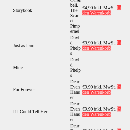
bell,
€
4,90
inkl. MwSt.
In
Storybook
The
den Warenkorb
Scarl
et
Pimp
ernel
Davi
d
€
9,90
inkl. MwSt.
In
Just as I am
Phelp
den Warenkorb
s
Davi
d
Mine
Phelp
s
Dear
Evan
€
9,90
inkl. MwSt.
In
For Forever
Hans
den Warenkorb
en
Dear
Evan
€
9,90
inkl. MwSt.
In
If I Could Tell Her
Hans
den Warenkorb
en
Dear