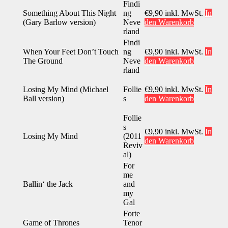
Findi
Something About This Night
ng
€
9,90
inkl. MwSt.
In
(Gary Barlow version)
Neve
den Warenkorb
rland
Findi
When Your Feet Don’t Touch
ng
€
9,90
inkl. MwSt.
In
The Ground
Neve
den Warenkorb
rland
Losing My Mind (Michael
Follie
€
9,90
inkl. MwSt.
In
Ball version)
s
den Warenkorb
Follie
s
€
9,90
inkl. MwSt.
In
Losing My Mind
(2011
den Warenkorb
Reviv
al)
For
me
Ballin‘ the Jack
and
my
Gal
Forte
Game of Thrones
Tenor