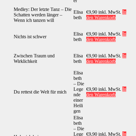
er
Medley: Der letzte Tanz – Die
Elisa
€
9,90
inkl. MwSt.
In
Schatten werden länger –
beth
den Warenkorb
Wenn ich tanzen will
Elisa
€
9,90
inkl. MwSt.
In
Nichts ist schwer
beth
den Warenkorb
Zwischen Traum und
Elisa
€
9,90
inkl. MwSt.
In
Wirklichkeit
beth
den Warenkorb
Elisa
beth
– Die
Lege
€
9,90
inkl. MwSt.
In
Du rettest die Welt für mich
nde
den Warenkorb
einer
Heili
gen
Elisa
beth
– Die
Lege
€
9,90
inkl. MwSt.
In