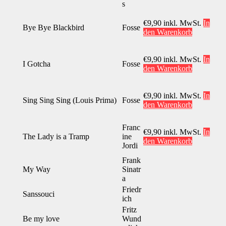
s
€
9,90
inkl. MwSt.
In
Bye Bye Blackbird
Fosse
den Warenkorb
€
9,90
inkl. MwSt.
In
I Gotcha
Fosse
den Warenkorb
€
9,90
inkl. MwSt.
In
Sing Sing Sing (Louis Prima)
Fosse
den Warenkorb
Franc
€
9,90
inkl. MwSt.
In
The Lady is a Tramp
ine
den Warenkorb
Jordi
Frank
My Way
Sinatr
a
Friedr
Sanssouci
ich
Fritz
Be my love
Wund