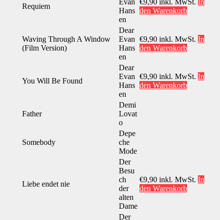
Evan
€
9,90
inkl. MwSt.
In
Requiem
Hans
den Warenkorb
en
Dear
Waving Through A Window
Evan
€
9,90
inkl. MwSt.
In
(Film Version)
Hans
den Warenkorb
en
Dear
Evan
€
9,90
inkl. MwSt.
In
You Will Be Found
Hans
den Warenkorb
en
Demi
Father
Lovat
o
Depe
Somebody
che
Mode
Der
Besu
ch
€
9,90
inkl. MwSt.
In
Liebe endet nie
der
den Warenkorb
alten
Dame
Der