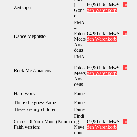
ju
€
9,90
inkl. MwSt.
In
Zeitkapsel
Göht
den Warenkorb
e
FMA
–
Falco
€
4,90
inkl. MwSt.
In
Dance Mephisto
Meets
den Warenkorb
Ama
deus
FMA
–
Falco
€
9,90
inkl. MwSt.
In
Rock Me Amadeus
Meets
den Warenkorb
Ama
deus
Hard work
Fame
There she goes/ Fame
Fame
These are my children
Fame
Findi
Circus Of Your Mind (Paloma
ng
€
9,90
inkl. MwSt.
In
Faith version)
Neve
den Warenkorb
rland