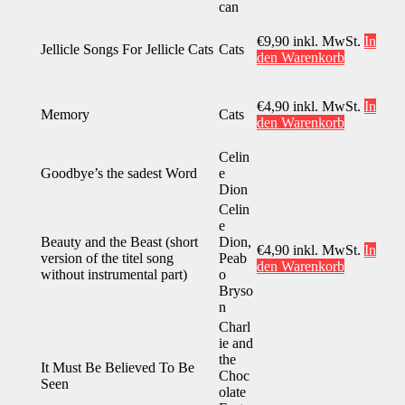
can
€
9,90
inkl. MwSt.
In
Jellicle Songs For Jellicle Cats
Cats
den Warenkorb
€
4,90
inkl. MwSt.
In
Memory
Cats
den Warenkorb
Celin
Goodbye’s the sadest Word
e
Dion
Celin
e
Beauty and the Beast (short
Dion,
€
4,90
inkl. MwSt.
In
version of the titel song
Peab
den Warenkorb
without instrumental part)
o
Bryso
n
Charl
ie and
the
It Must Be Believed To Be
Choc
Seen
olate