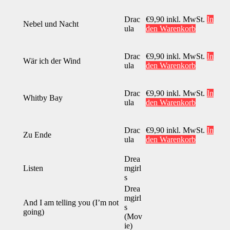
Drac
€
9,90
inkl. MwSt.
In
Nebel und Nacht
ula
den Warenkorb
Drac
€
9,90
inkl. MwSt.
In
Wär ich der Wind
ula
den Warenkorb
Drac
€
9,90
inkl. MwSt.
In
Whitby Bay
ula
den Warenkorb
Drac
€
9,90
inkl. MwSt.
In
Zu Ende
ula
den Warenkorb
Drea
Listen
mgirl
s
Drea
mgirl
And I am telling you (I’m not
s
going)
(Mov
ie)