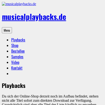
Skip
to
content
musicalplaybacks.de
professional
Menu
backing
tracks
Playbacks
Shop
Bestellen
Samples
Video
Kontakt
Playbacks
Da sich der Online-Shop derzeit noch im Aufbau befindet, stehen
nicht alle Titel sofort zum direkten Download zur Verfügung.
Grundsätzlich sind aber alle Titel der Liste käuflich zu erwerben.