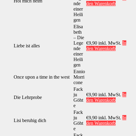
Hol mich heim
nde
den Warenkorb
einer
Heili
gen
Elisa
beth
– Die
Lege
€
9,90
inkl. MwSt.
In
Liebe ist alles
nde
den Warenkorb
einer
Heili
gen
Ennio
Once upon a time in the west
Morri
cone
Fack
ju
€
9,90
inkl. MwSt.
In
Die Lehrprobe
Göht
den Warenkorb
e
Fack
ju
€
9,90
inkl. MwSt.
In
Lisi beruhig dich
Göht
den Warenkorb
e
Fack