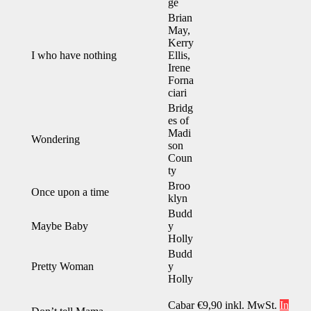
ge
Brian
May,
Kerry
I who have nothing
Ellis,
Irene
Forna
ciari
Bridg
es of
Madi
Wondering
son
Coun
ty
Broo
Once upon a time
klyn
Budd
Maybe Baby
y
Holly
Budd
Pretty Woman
y
Holly
Cabar
€
9,90
inkl. MwSt.
In