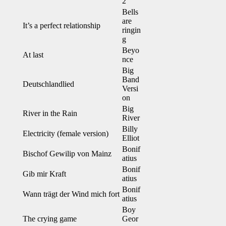
2
Bells
are
It’s a perfect relationship
ringin
g
Beyo
At last
nce
Big
Band
Deutschlandlied
Versi
on
Big
River in the Rain
River
Billy
Electricity (female version)
Elliot
Bonif
Bischof Gewilip von Mainz
atius
Bonif
Gib mir Kraft
atius
Bonif
Wann trägt der Wind mich fort
atius
Boy
The crying game
Geor