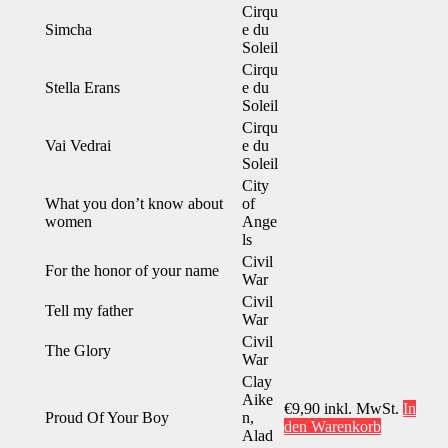
Cirqu
Simcha
e du
Soleil
Cirqu
Stella Erans
e du
Soleil
Cirqu
Vai Vedrai
e du
Soleil
City
What you don’t know about
of
women
Ange
ls
Civil
For the honor of your name
War
Civil
Tell my father
War
Civil
The Glory
War
Clay
Aike
€
9,90
inkl. MwSt.
In
Proud Of Your Boy
n,
den Warenkorb
Alad