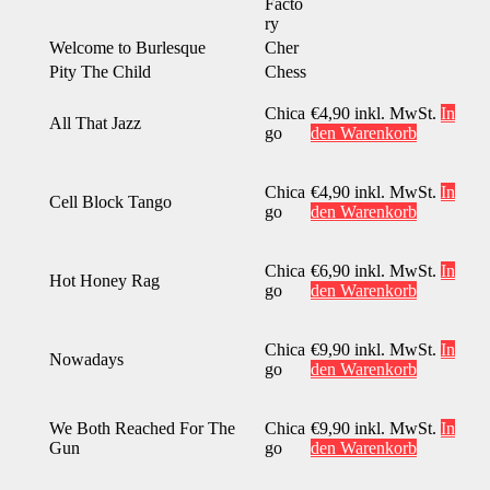
Facto
ry
Welcome to Burlesque
Cher
Pity The Child
Chess
Chica
€
4,90
inkl. MwSt.
In
All That Jazz
go
den Warenkorb
Chica
€
4,90
inkl. MwSt.
In
Cell Block Tango
go
den Warenkorb
Chica
€
6,90
inkl. MwSt.
In
Hot Honey Rag
go
den Warenkorb
Chica
€
9,90
inkl. MwSt.
In
Nowadays
go
den Warenkorb
We Both Reached For The
Chica
€
9,90
inkl. MwSt.
In
Gun
go
den Warenkorb