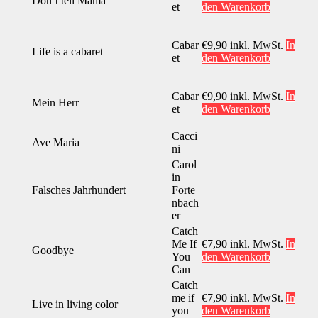
Don’t tell Mama
et
den Warenkorb
Cabar
€
9,90
inkl. MwSt.
In
Life is a cabaret
et
den Warenkorb
Cabar
€
9,90
inkl. MwSt.
In
Mein Herr
et
den Warenkorb
Cacci
Ave Maria
ni
Carol
in
Falsches Jahrhundert
Forte
nbach
er
Catch
Me If
€
7,90
inkl. MwSt.
In
Goodbye
You
den Warenkorb
Can
Catch
me if
€
7,90
inkl. MwSt.
In
Live in living color
you
den Warenkorb