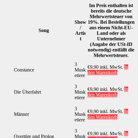
Im Preis enthalten ist
bereits die deutsche
Mehrwertsteuer von
Show
19%. Bei Bestellungen
/
aus einem Nicht-EU-
Song
Artis
Land oder als
t
Unternehmer
(Angabe der USt-ID
notwendig) entfällt die
Mehrwertsteuer.
3
€
9,90
inkl. MwSt.
In
Constance
Musk
den Warenkorb
etiere
3
€
9,90
inkl. MwSt.
In
Die Überfahrt
Musk
den Warenkorb
etiere
3
€
9,90
inkl. MwSt.
In
Männer
Musk
den Warenkorb
etiere
3
€
9,90
inkl. MwSt.
In
Overtüre und Prolog
Musk