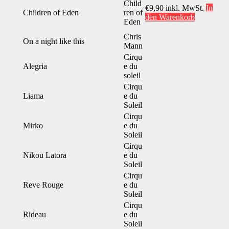
Child
€
9,90
inkl. MwSt.
In
Children of Eden
ren of
den Warenkorb
Eden
Chris
On a night like this
Mann
Cirqu
Alegria
e du
soleil
Cirqu
Liama
e du
Soleil
Cirqu
Mirko
e du
Soleil
Cirqu
Nikou Latora
e du
Soleil
Cirqu
Reve Rouge
e du
Soleil
Cirqu
Rideau
e du
Soleil