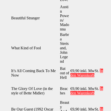
Austi
n
Powe
Beautiful Stranger
rs/
Mado
nna
Barbr
a
Streis
What Kind of Fool
and,
John
Lege
nd
Bat
It’s All Coming Back To Me
€
9,90
inkl. MwSt.
In
out of
Now
den Warenkorb
Hell
The Glory Of Love (in the
Beac
€
9,90
inkl. MwSt.
In
style of Bette Midler)
hes
den Warenkorb
Beaut
y
Be Our Guest (1992 Oscar
€
9,90
inkl. MwSt.
In