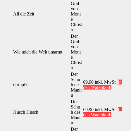
Graf
von
All die Zeit
Mont
e
Christ
o
Der
Graf
von
Wie mich die Welt umarmt
Mont
e
Christ
o
Der
Schu
€
9,90
inkl. MwSt.
In
Grmpfzl
h des
den Warenkorb
Manit
u
Der
Schu
€
9,90
inkl. MwSt.
In
Husch Husch
h des
den Warenkorb
Manit
u
Der