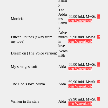
Famil
y
The
Adda
€
9,90
inkl. MwSt.
In
Morticia
ms
den Warenkorb
Famil
y
Adve
Fifteen Pounds (away from
ntures
€
9,90
inkl. MwSt.
In
my love)
in
den Warenkorb
love
Aeros
Dream on (The Voice version)
mith
€
9,90
inkl. MwSt.
In
My strongest suit
Aida
den Warenkorb
€
9,90
inkl. MwSt.
In
The God’s love Nubia
Aida
den Warenkorb
€
9,90
inkl. MwSt.
In
Written in the stars
Aida
den Warenkorb