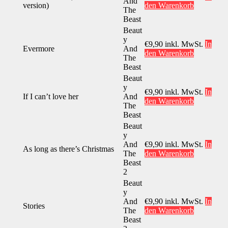
And
version)
den Warenkorb
The
Beast
Beaut
y
€
9,90
inkl. MwSt.
In
Evermore
And
den Warenkorb
The
Beast
Beaut
y
€
9,90
inkl. MwSt.
In
If I can’t love her
And
den Warenkorb
The
Beast
Beaut
y
And
€
9,90
inkl. MwSt.
In
As long as there’s Christmas
The
den Warenkorb
Beast
2
Beaut
y
And
€
9,90
inkl. MwSt.
In
Stories
The
den Warenkorb
Beast