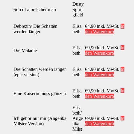
Dusty
Son of a preacher man
Sprin
gfield
Debrezin/ Die Schatten
Elisa
€
4,90
inkl. MwSt.
In
werden länger
beth
den Warenkorb
Elisa
€
9,90
inkl. MwSt.
In
Die Maladie
beth
den Warenkorb
Die Schatten werden länger
Elisa
€
4,90
inkl. MwSt.
In
(epic version)
beth
den Warenkorb
Elisa
€
9,90
inkl. MwSt.
In
Eine Kaiserin muss glänzen
beth
den Warenkorb
Elisa
beth/
Ich gehör nur mir (Angelika
Ange
€
9,90
inkl. MwSt.
In
Milster Version)
lika
den Warenkorb
Milst