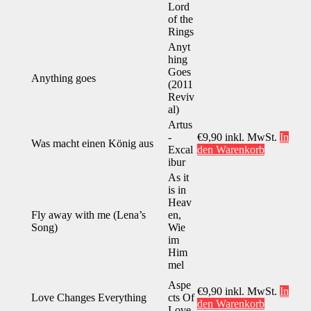
Lord
of the
Rings
Anyt
hing
Goes
Anything goes
(2011
Reviv
al)
Artus
-
€
9,90
inkl. MwSt.
In
Was macht einen König aus
Excal
den Warenkorb
ibur
As it
is in
Heav
Fly away with me (Lena’s
en,
Song)
Wie
im
Him
mel
Aspe
€
9,90
inkl. MwSt.
In
Love Changes Everything
cts Of
den Warenkorb
Love