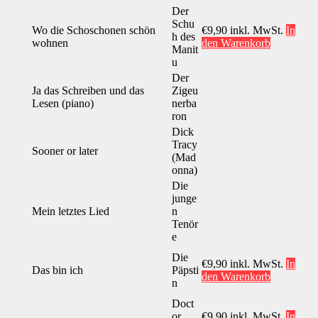
Der
Schu
Wo die Schoschonen schön
€
9,90
inkl. MwSt.
In
h des
wohnen
den Warenkorb
Manit
u
Der
Ja das Schreiben und das
Zigeu
Lesen (piano)
nerba
ron
Dick
Tracy
Sooner or later
(Mad
onna)
Die
junge
Mein letztes Lied
n
Tenör
e
Die
€
9,90
inkl. MwSt.
In
Das bin ich
Päpsti
den Warenkorb
n
Doct
or
€
9,90
inkl. MwSt.
In