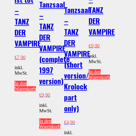
Tanzsaal
Tanzsaal
TANZ
–
–
–
DER
TANZ
TANZ
TANZ
VAMPIRE
DER
DER
DER
VAMPIRE
VAMPIRE
€
9,90
VAMPIRE
inkl.
(complete
€
7,90
MwSt.
(short
1997
inkl.
In den
version/
MwSt.
Warenkorb
version)
In den
Krolock
Warenkorb
part
€
9,90
inkl.
only)
MwSt.
In den
€
4,90
Warenkorb
inkl.