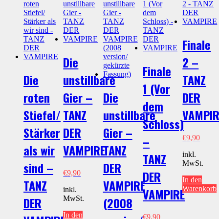
Finale
Die
2 –
Finale
Die
unstillbare
TANZ
1 (Vor
roten
Gier –
Die
DER
dem
Stiefel/
TANZ
unstillbare
VAMPIR
Schloss)
Stärker
DER
Gier –
–
€
9,90
als wir
VAMPIRE
TANZ
inkl.
TANZ
MwSt.
sind –
DER
DER
€
9,90
In den
TANZ
VAMPIRE
Warenkorb
inkl.
VAMPIRE
MwSt.
DER
(2008
In den
€
9,90