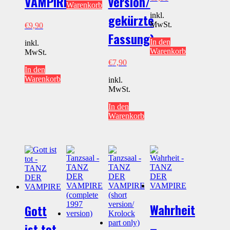
VAMPIRE
version/
Warenkorb
inkl.
gekürzte
MwSt.
€
9,90
Fassung)
In den
inkl.
Warenkorb
MwSt.
€
7,90
In den
Warenkorb
inkl.
MwSt.
In den
Warenkorb
Wahrheit
Gott
–
ist tot