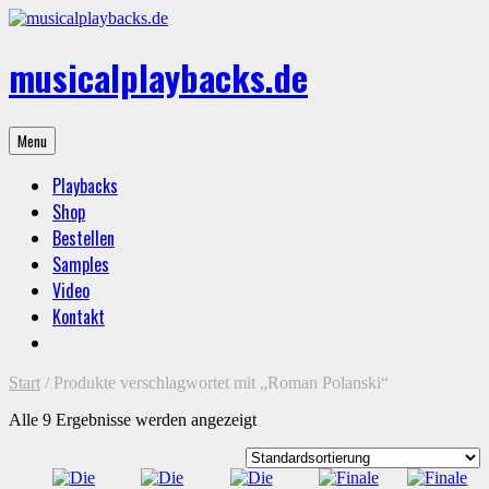
Skip
to
content
musicalplaybacks.de
professional
Menu
backing
tracks
Playbacks
Shop
Bestellen
Samples
Video
Kontakt
Start
/ Produkte verschlagwortet mit „Roman Polanski“
Alle 9 Ergebnisse werden angezeigt