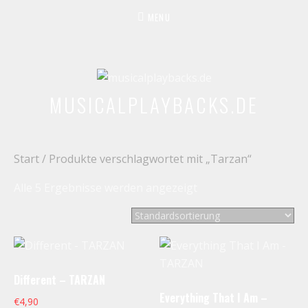
MENU
MUSICALPLAYBACKS.DE
PROFESSIONAL BACKING TRACKS
Start
/ Produkte verschlagwortet mit „Tarzan“
Alle 5 Ergebnisse werden angezeigt
Different – TARZAN
Everything That I Am –
€
4,90