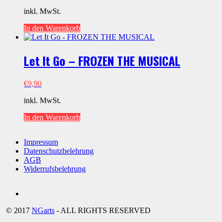
inkl. MwSt.
In den Warenkorb
Let It Go – FROZEN THE MUSICAL
€
9,90
inkl. MwSt.
In den Warenkorb
Impressum
Datenschutzbelehrung
AGB
Widerrufsbelehrung
Social
youtube
© 2017
NGarts
- ALL RIGHTS RESERVED
Media