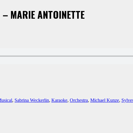
en – MARIE ANTOINETTE
usical
,
Sabrina Weckerlin
,
Karaoke
,
Orchestra
,
Michael Kunze
,
Sylve