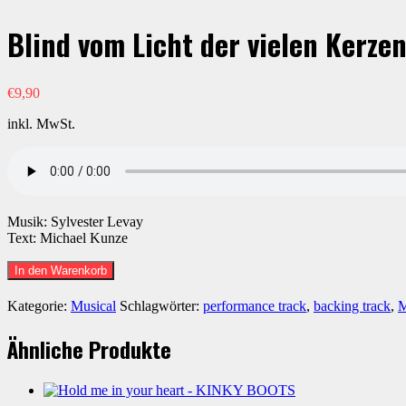
Blind vom Licht der vielen Kerz
€
9,90
inkl. MwSt.
Musik: Sylvester Levay
Text: Michael Kunze
Blind
In den Warenkorb
vom
Licht
Kategorie:
Musical
Schlagwörter:
performance track
,
backing track
,
M
der
vielen
Ähnliche Produkte
Kerzen
-
MARIE
ANTOINETTE