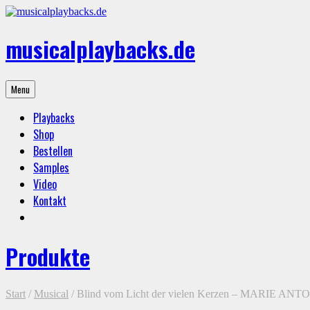
Skip
to
content
musicalplaybacks.de
professional
Menu
backing
tracks
Playbacks
Shop
Bestellen
Samples
Video
Kontakt
Produkte
Start
/
Musical
/ Blind vom Licht der vielen Kerzen – MARIE AN