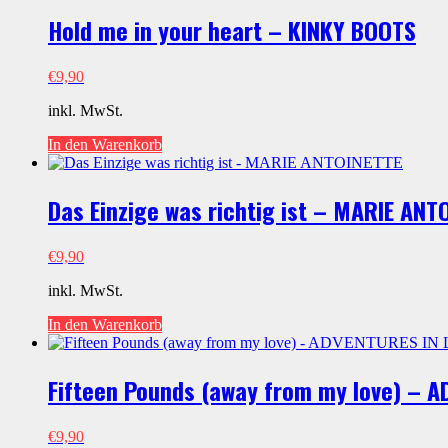
Menge
Hold me in your heart – KINKY BOOTS
€
9,90
inkl. MwSt.
In den Warenkorb
Das Einzige was richtig ist – MARIE ANT
€
9,90
inkl. MwSt.
In den Warenkorb
Fifteen Pounds (away from my love) – 
€
9,90