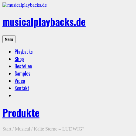
Skip
to
content
musicalplaybacks.de
professional
Menu
backing
tracks
Playbacks
Shop
Bestellen
Samples
Video
Kontakt
Produkte
Start
/
Musical
/ Kalte Sterne – LUDWIG²