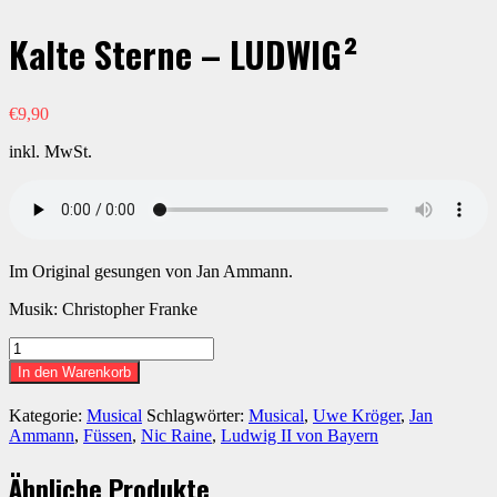
Kalte Sterne – LUDWIG²
€
9,90
inkl. MwSt.
Im Original gesungen von Jan Ammann.
Musik: Christopher Franke
Kalte
Sterne
In den Warenkorb
-
LUDWIG²
Kategorie:
Musical
Schlagwörter:
Musical
,
Uwe Kröger
,
Jan
Menge
Ammann
,
Füssen
,
Nic Raine
,
Ludwig II von Bayern
Ähnliche Produkte