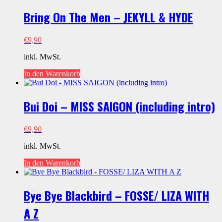
Bring On The Men – JEKYLL & HYDE
€
9,90
inkl. MwSt.
In den Warenkorb
Bui Doi – MISS SAIGON (including intro)
€
9,90
inkl. MwSt.
In den Warenkorb
Bye Bye Blackbird – FOSSE/ LIZA WITH
A Z