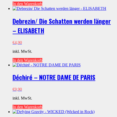
In den Warenkorb
Debrezin/ Die Schatten werden länger
– ELISABETH
€
4,90
inkl. MwSt.
In den Warenkorb
Déchiré – NOTRE DAME DE PARIS
€
9,90
inkl. MwSt.
In den Warenkorb