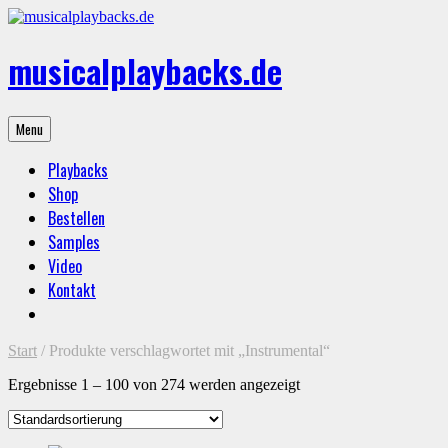
Skip
to
content
musicalplaybacks.de
professional
Menu
backing
tracks
Playbacks
Shop
Bestellen
Samples
Video
Kontakt
Start
/ Produkte verschlagwortet mit „Instrumental“
Ergebnisse 1 – 100 von 274 werden angezeigt