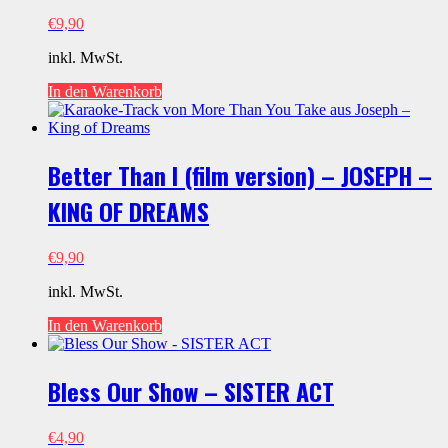
€
9,90
inkl. MwSt.
In den Warenkorb
Better Than I (film version) – JOSEPH –
KING OF DREAMS
€
9,90
inkl. MwSt.
In den Warenkorb
Bless Our Show – SISTER ACT
€
4,90