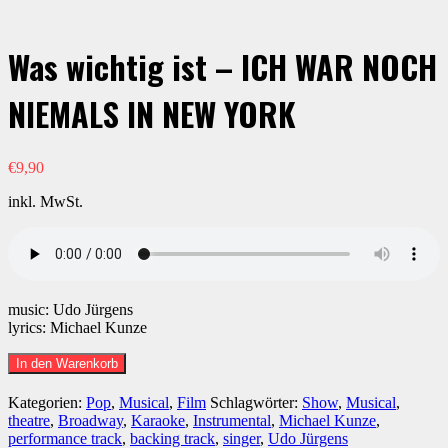
Was wichtig ist – ICH WAR NOCH
NIEMALS IN NEW YORK
€
9,90
inkl. MwSt.
music: Udo Jürgens
lyrics: Michael Kunze
Was
In den Warenkorb
wichtig
ist
Kategorien:
Pop
,
Musical
,
Film
Schlagwörter:
Show
,
Musical
,
-
theatre
,
Broadway
,
Karaoke
,
Instrumental
,
Michael Kunze
,
ICH
performance track
,
backing track
,
singer
,
Udo Jürgens