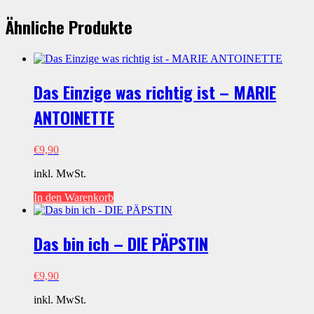
WAR
NOCH
Ähnliche Produkte
NIEMALS
IN
NEW
YORK
Menge
Das Einzige was richtig ist – MARIE
ANTOINETTE
€
9,90
inkl. MwSt.
In den Warenkorb
Das bin ich – DIE PÄPSTIN
€
9,90
inkl. MwSt.