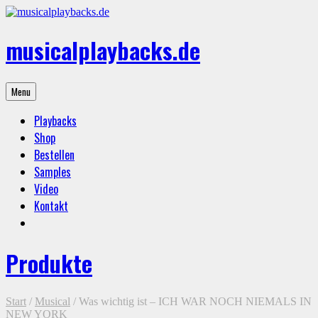
Skip
to
content
musicalplaybacks.de
professional
Menu
backing
tracks
Playbacks
Shop
Bestellen
Samples
Video
Kontakt
Produkte
Start
/
Musical
/ Was wichtig ist – ICH WAR NOCH NIEMALS IN
NEW YORK